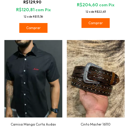
R$129,90
R$204,60
com
Pix
R$120,81
com
Pix
12
x
de
R$22,63
12
x
de
R$13,36
Comprar
Comprar
Camisa Manga Curta Audax
Cinto Master 16110