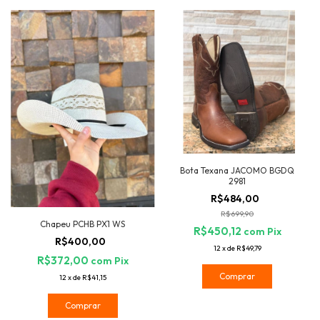
Bota Texana JACOMO BGDQ
2981
R$484,00
R$699,90
Chapeu PCHB PX1 WS
R$450,12
com
Pix
R$400,00
12
x
de
R$49,79
R$372,00
com
Pix
Comprar
12
x
de
R$41,15
Comprar