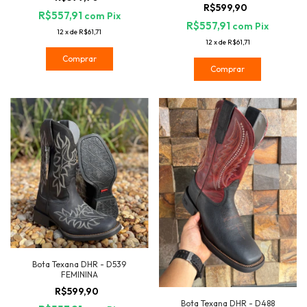
R$599,90
R$557,91
com
Pix
R$557,91
com
Pix
12
x
de
R$61,71
12
x
de
R$61,71
Comprar
Comprar
Bota Texana DHR - D539
FEMININA
R$599,90
Bota Texana DHR - D488