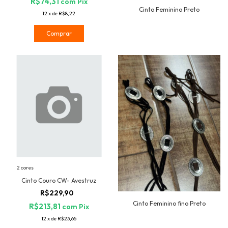
R$74,31
com
Pix
Cinto Feminino Preto
12
x
de
R$8,22
Comprar
2 cores
Cinto Couro CW- Avestruz
R$229,90
Cinto Feminino fino Preto
R$213,81
com
Pix
12
x
de
R$23,65