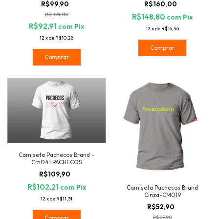
R$99,90
R$160,00
R$150,00
R$148,80
com
Pix
R$92,91
com
Pix
12
x
de
R$16,46
12
x
de
R$10,28
Comprar
Comprar
Camiseta Pachecos Brand -
Cm041 PACHECOS
R$109,90
R$102,21
com
Pix
Camiseta Pachecos Brand
Cinza-CM019
12
x
de
R$11,31
R$52,90
R$89,90
Comprar