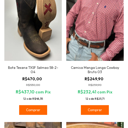
Bota Texana TXSF Salmao 58-2-
Camisa Manga Longa Cowboy
04
Bruto 03
R$470,00
R$249,90
R$530,00
R$259,90
R$437,10
R$232,41
com
Pix
com
Pix
12
x
de
R$48,35
12
x
de
R$25,71
Comprar
Comprar