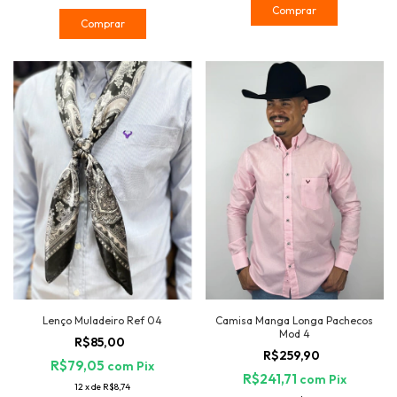
Comprar
Comprar
Lenço Muladeiro Ref 04
Camisa Manga Longa Pachecos
Mod 4
R$85,00
R$259,90
R$79,05
com
Pix
R$241,71
com
Pix
12
x
de
R$8,74