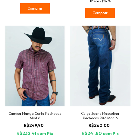
12
x
de
R$26,74
Comprar
Comprar
Camisa Manga Curta Pachecos
Calça Jeans Masculina
Mod 6
Pachecos PX6 Mod 6
R$249,90
R$260,00
R$232,41
R$241,80
com
Pix
com
Pix