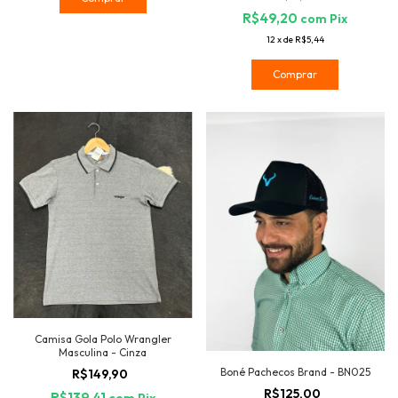
R$49,20
com
Pix
12
x
de
R$5,44
Comprar
Camisa Gola Polo Wrangler
Masculina - Cinza
Boné Pachecos Brand - BN025
R$149,90
R$125,00
R$139,41