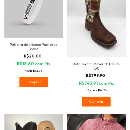
Pulseira de silicone Pachecos
Brand
R$20,00
R$18,60
com
Pix
Bota Texana Maverick 170-2-
100
4
x
de
R$5,94
R$799,90
Comprar
R$743,91
com
Pix
12
x
de
R$82,28
Comprar