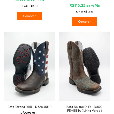
com
Pix
R$116,25
com
Pix
12
x
de
R$15,42
12
x
de
R$12,86
Comprar
Comprar
Bota Texana DHR - D626 JUMP
Bota Texana DHR - D600
FEMININA ( Linha Verde )
R$599,90