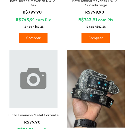
Bota Texana Maverick 170-2-
Bota Texana Maverick 170-2-
342
329 sola bege
R$799,90
R$799,90
R$743,91
R$743,91
com
Pix
com
Pix
12
x
de
R$82,28
12
x
de
R$82,28
Comprar
Comprar
Cinto Feminino Metal Corrente
R$79,90