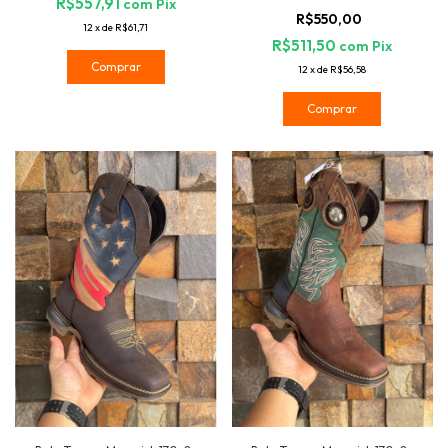
R$557,91
com
Pix
R$550,00
12
x
de
R$61,71
R$511,50
com
Pix
Comprar
12
x
de
R$56,58
Comprar