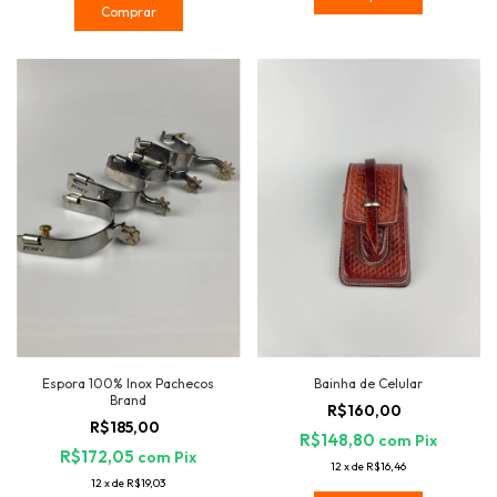
Comprar
Espora 100% Inox Pachecos
Bainha de Celular
Brand
R$160,00
R$185,00
R$148,80
com
Pix
R$172,05
com
Pix
12
x
de
R$16,46
12
x
de
R$19,03