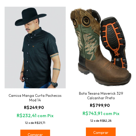
Bota Texana Maverick 329
Camisa Manga Curta Pachecos
Calcanhar Preto
Mod 14
R$799,90
R$249,90
R$743,91
com
Pix
R$232,41
com
Pix
12
x
de
R$82,28
12
x
de
R$25,71
Comprar
Comprar