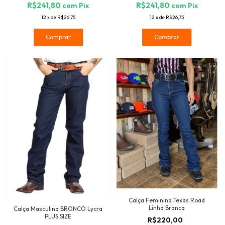
R$241,80
R$241,80
com
Pix
com
Pix
12
x
de
R$26,75
12
x
de
R$26,75
Comprar
Comprar
Calça Feminina Texas Road
Linha Branca
Calça Masculina BRONCO Lycra
PLUS SIZE
R$220,00