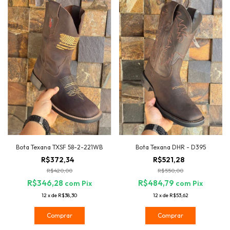
Bota Texana TXSF 58-2-221WB
Bota Texana DHR - D395
R$372,34
R$521,28
R$420,00
R$550,00
R$346,28
R$484,79
com
Pix
com
Pix
12
x
de
R$38,30
12
x
de
R$53,62
Comprar
Comprar