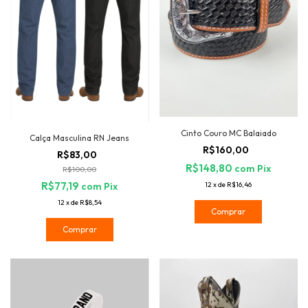
Cinto Couro MC Balaiado
Calça Masculina RN Jeans
R$160,00
R$83,00
R$148,80
com
Pix
R$100,00
R$77,19
12
x
de
R$16,46
com
Pix
12
x
de
R$8,54
Comprar
Comprar