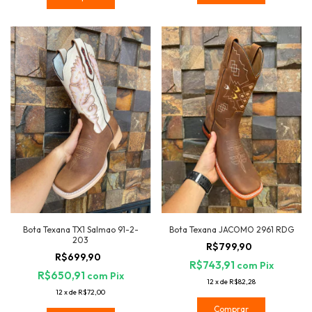
Bota Texana TX1 Salmao 91-2-
Bota Texana JACOMO 2961 RDG
203
R$799,90
R$699,90
R$743,91
com
Pix
R$650,91
com
Pix
12
x
de
R$82,28
12
x
de
R$72,00
Comprar