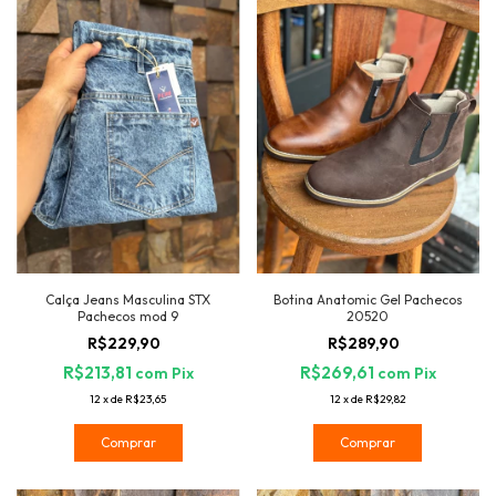
Calça Jeans Masculina STX
Botina Anatomic Gel Pachecos
Pachecos mod 9
20520
R$229,90
R$289,90
R$213,81
R$269,61
com
Pix
com
Pix
12
x
de
R$23,65
12
x
de
R$29,82
Comprar
Comprar