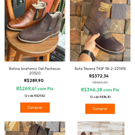
Botina Anatomic Gel Pachecos
Bota Texana TXSF 58-2-221WB
20520
R$372,34
R$289,90
R$420,00
R$269,61
com
Pix
R$346,28
com
Pix
12
x
de
R$29,82
12
x
de
R$38,30
Comprar
Comprar