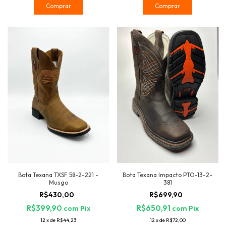
Comprar
Comprar
Bota Texana Impacto PTO-13-2-
Bota Texana TXSF 58-2-221 -
381
Musgo
R$699,90
R$430,00
R$650,91
R$399,90
com
Pix
com
Pix
12
x
de
R$72,00
12
x
de
R$44,23