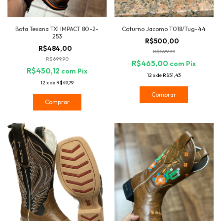
Bota Texana TXI IMPACT 80-2-
Coturno Jacomo T018/Tug-44
253
R$500,00
R$484,00
R$599,99
R$699,90
R$465,00
com
Pix
R$450,12
com
Pix
12
x
de
R$51,43
12
x
de
R$49,79
Comprar
Comprar