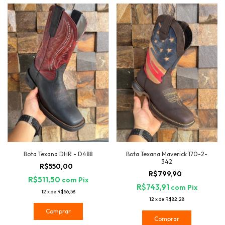
Bota Texana DHR - D488
Bota Texana Maverick 170-2-
342
R$550,00
R$799,90
R$511,50
com
Pix
R$743,91
com
Pix
12
x
de
R$56,58
12
x
de
R$82,28
Comprar
Comprar