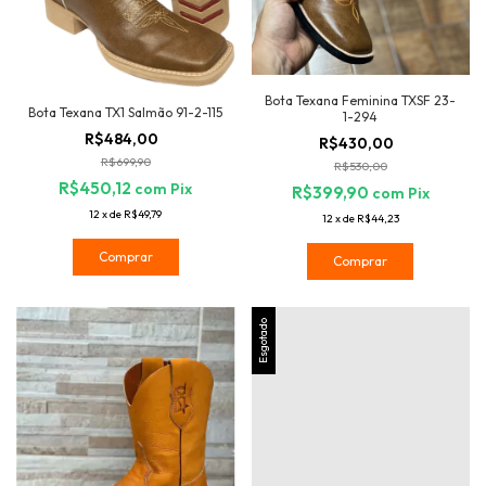
Bota Texana Feminina TXSF 23-
Bota Texana TX1 Salmão 91-2-115
1-294
R$484,00
R$430,00
R$699,90
R$530,00
R$450,12
com
Pix
R$399,90
com
Pix
12
x
de
R$49,79
12
x
de
R$44,23
Comprar
Comprar
Esgotado