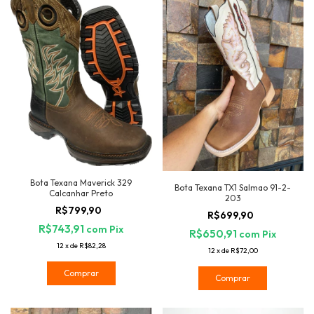
Bota Texana Maverick 329
Bota Texana TX1 Salmao 91-2-
Calcanhar Preto
203
R$799,90
R$699,90
R$743,91
com
Pix
R$650,91
com
Pix
12
x
de
R$82,28
12
x
de
R$72,00
Comprar
Comprar