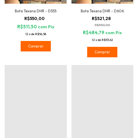
Bota Texana DHR - D555
Bota Texana DHR - D606
R$550,00
R$521,28
R$550,00
R$511,50
com
Pix
R$484,79
com
Pix
12
x
de
R$56,58
12
x
de
R$53,62
Comprar
Comprar