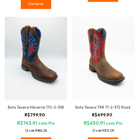
Comprar
Bota Texana Maverick 170-2-358
Bota Texana TXR 77-2-372 Road
R$799,90
R$699,90
R$743,91
R$650,91
com
Pix
com
Pix
12
x
de
R$82,28
12
x
de
R$72,00