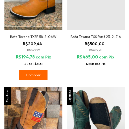
Bota Texana TXSF 58-2-04W
Bota Texana TXS Rust 23-2-216
R$209,44
R$500,00
R$399,99
R$699,90
R$194,78
R$465,00
com
Pix
com
Pix
12
x
de
R$21,54
12
x
de
R$51,43
Comprar
Esgotado
Esgotado