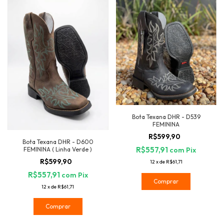
Bota Texana DHR - D539
FEMININA
R$599,90
Bota Texana DHR - D600
R$557,91
FEMININA ( Linha Verde )
com
Pix
R$599,90
12
x
de
R$61,71
R$557,91
com
Pix
Comprar
12
x
de
R$61,71
Comprar