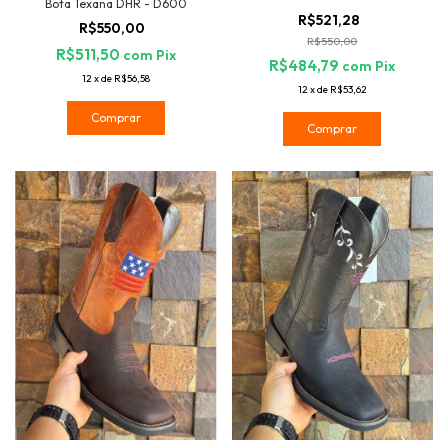
Bota Texana DHR - D600
R$521,28
R$550,00
R$550,00
R$511,50
com
Pix
R$484,79
com
Pix
12
x
de
R$56,58
12
x
de
R$53,62
Comprar
Comprar