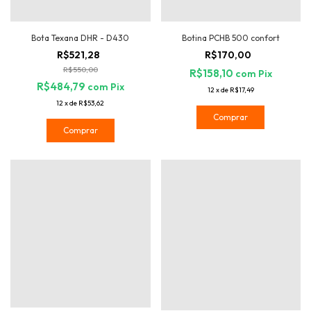
Bota Texana DHR - D430
Botina PCHB 500 confort
R$521,28
R$170,00
R$550,00
R$158,10
com
Pix
R$484,79
com
Pix
12
x
de
R$17,49
12
x
de
R$53,62
Comprar
Comprar