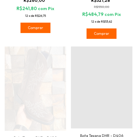
R$260,00
R$521,28
R$550,00
R$241,80
com
Pix
R$484,79
com
Pix
12
x
de
R$26,75
12
x
de
R$53,62
Comprar
Comprar
Bota Texana DHR - D406