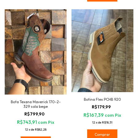
Botina Flex PCHB 920
Bota Texana Maverick 170-2-
329 sola bege
R$179,99
R$799,90
R$167,39
com
Pix
R$743,91
com
Pix
12
x
de
R$18,51
12
x
de
R$82,28
Comprar