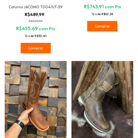
R$743,91
com
Pix
Coturno JACOMO T004/UT-39
R$489,99
12
x
de
R$82,28
R$599,99
Comprar
R$455,69
com
Pix
12
x
de
R$50,40
Comprar