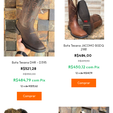
Bota Texana JACOMO BGDQ
2981
R$484,00
R$699,90
Bota Texana DHR - D395
R$450,12
com
Pix
R$521,28
12
x
de
R$49,79
R$550,00
R$484,79
com
Pix
Comprar
12
x
de
R$53,62
Comprar