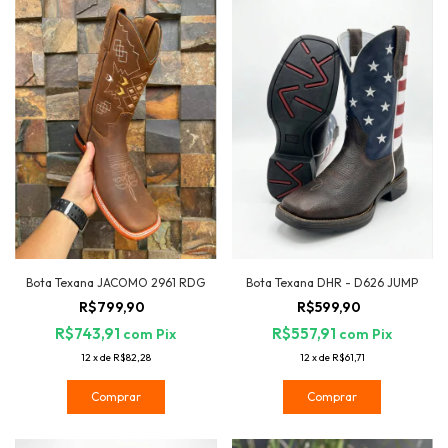
Bota Texana JACOMO 2961 RDG
Bota Texana DHR - D626 JUMP
R$799,90
R$599,90
R$743,91
R$557,91
com
Pix
com
Pix
12
x
de
R$82,28
12
x
de
R$61,71
Comprar
Comprar