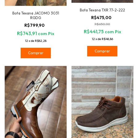
Bota Texana TXR 77-2-222
Bota Texana JACOMO 3031
R$475,00
RGDG
R$650,00
R$799,90
R$441,75
com
Pix
R$743,91
com
Pix
12
x
de
R$48,86
12
x
de
R$82,28
Comprar
Comprar