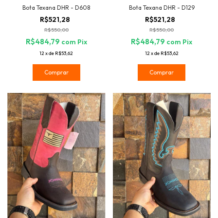
Bota Texana DHR - D608
Bota Texana DHR - D129
R$521,28
R$521,28
R$550,00
R$550,00
R$484,79
R$484,79
com
Pix
com
Pix
12
x
de
R$53,62
12
x
de
R$53,62
Comprar
Comprar