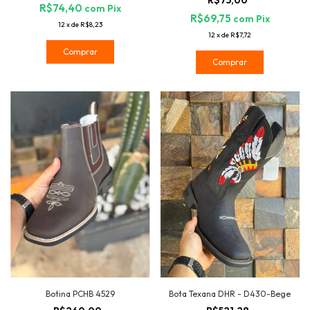
R$75,00
R$74,40
com
Pix
R$69,75
com
Pix
12
x
de
R$8,23
12
x
de
R$7,72
Comprar
Comprar
Botina PCHB 4529
Bota Texana DHR - D430-Bege