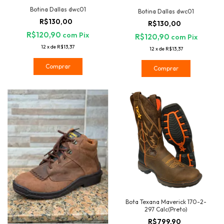
Botina Dallas dwc01
Botina Dallas dwc01
R$130,00
R$130,00
R$120,90
com
Pix
R$120,90
com
Pix
12
x
de
R$13,37
12
x
de
R$13,37
Comprar
Comprar
Bota Texana Maverick 170-2-
297 Calc(Preto)
R$799,90