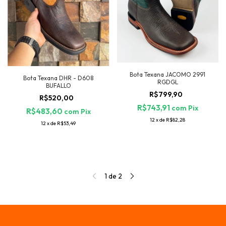
Bota Texana JACOMO 2991
Bota Texana DHR - D608
RGDGL
BUFALLO
R$799,90
R$520,00
R$743,91
com
Pix
R$483,60
com
Pix
12
x
de
R$82,28
12
x
de
R$53,49
1
de
2