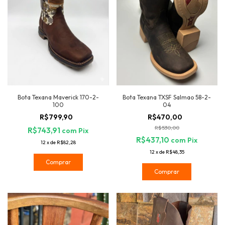
Bota Texana TXSF Salmao 58-2-
Bota Texana Maverick 170-2-
04
100
R$470,00
R$799,90
R$530,00
R$743,91
com
Pix
R$437,10
com
Pix
12
x
de
R$82,28
12
x
de
R$48,35
Comprar
Comprar