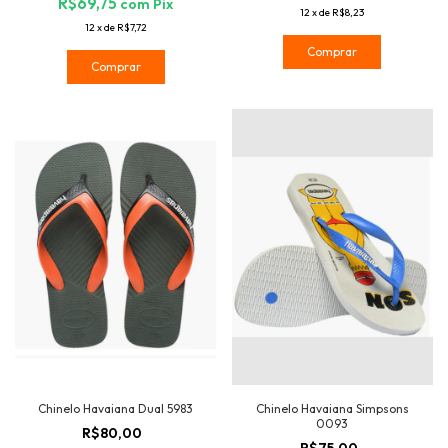
R$69,75
com
Pix
12
x
de
R$8,23
12
x
de
R$7,72
Comprar
Comprar
Chinelo Havaiana Dual 5983
Chinelo Havaiana Simpsons
0093
R$80,00