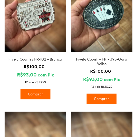
Fivela Country FR-102 - Branca
Fivela Country FR - 395-Ouro
Velho
R$100,00
R$100,00
R$93,00
com
Pix
R$93,00
com
Pix
12
x
de
R$10,29
12
x
de
R$10,29
Comprar
Comprar