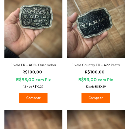
Fivela FR - 408- Ouro velha
Fivela Country FR - 422 Prata
R$100,00
R$100,00
R$93,00
R$93,00
com
Pix
com
Pix
12
x
de
R$10,29
12
x
de
R$10,29
Comprar
Comprar