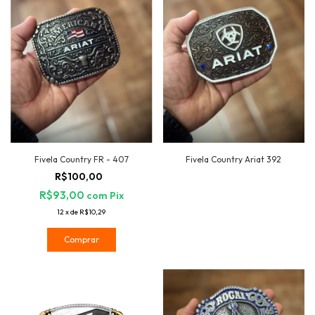
Fivela Country FR - 407
Fivela Country Ariat 392
R$100,00
R$93,00
com
Pix
12
x
de
R$10,29
Comprar