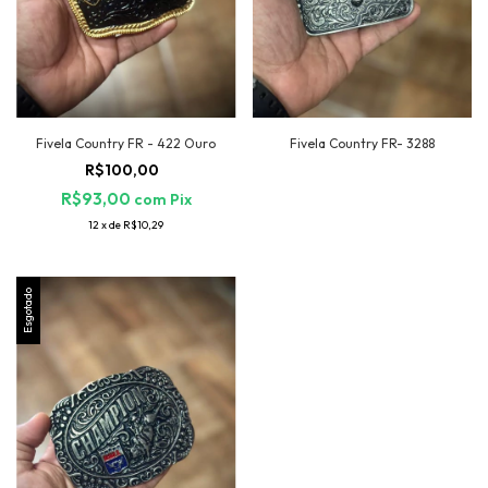
Fivela Country FR - 422 Ouro
Fivela Country FR- 3288
R$100,00
R$93,00
com
Pix
12
x
de
R$10,29
Esgotado