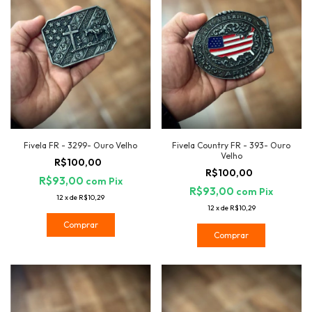
Fivela FR - 3299- Ouro Velho
Fivela Country FR - 393- Ouro
Velho
R$100,00
R$100,00
R$93,00
com
Pix
R$93,00
com
Pix
12
x
de
R$10,29
12
x
de
R$10,29
Comprar
Comprar