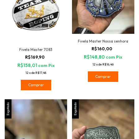
Fivela Master Nossa senhora
R$160,00
Fivela Master 7083
R$148,80
com
Pix
R$169,90
12
x
de
R$16,46
R$158,01
com
Pix
12
x
de
R$17,48
Esgotado
Esgotado