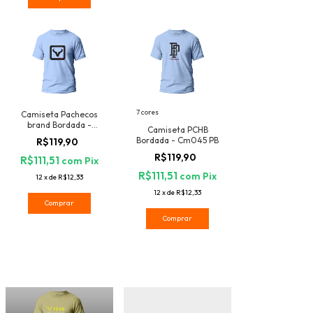
7 cores
Camiseta Pachecos
brand Bordada -
Camiseta PCHB
Cm046 HORNE
Bordada - Cm045 PB
R$119,90
R$119,90
R$111,51
com
Pix
R$111,51
com
Pix
12
x
de
R$12,33
12
x
de
R$12,33
Comprar
Comprar