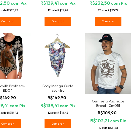
2,50
R$139,41
R$232,50
com
Pix
com
Pix
com
Pix
2
x
de
R$25,72
12
x
de
R$15,42
12
x
de
R$25,72
Comprar
Comprar
Comprar
Smith Brothers-
Body Manga Curta
BD04
country
$149,90
R$149,90
Camiseta Pachecos
9,41
R$139,41
com
Pix
com
Pix
Brand- Cm051
R$109,90
2
x
de
R$15,42
12
x
de
R$15,42
R$102,21
com
Pix
Comprar
Comprar
12
x
de
R$11,31