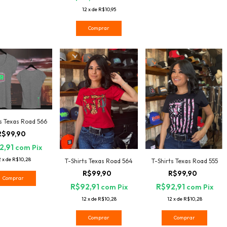
12
x
de
R$10,95
Comprar
s Texas Road 566
R$99,90
2,91
com
Pix
2
x
de
R$10,28
T-Shirts Texas Road 564
T-Shirts Texas Road 555
R$99,90
R$99,90
Comprar
R$92,91
R$92,91
com
Pix
com
Pix
12
x
de
R$10,28
12
x
de
R$10,28
Comprar
Comprar