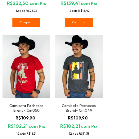
R$232,50
R$139,41
com
Pix
com
Pix
12
x
de
R$25,72
12
x
de
R$15,42
Comprar
Comprar
Camiseta Pachecos
Camiseta Pachecos
Brand- Cm050
Brand- Cm049
R$109,90
R$109,90
R$102,21
R$102,21
com
Pix
com
Pix
12
x
de
R$11,31
12
x
de
R$11,31