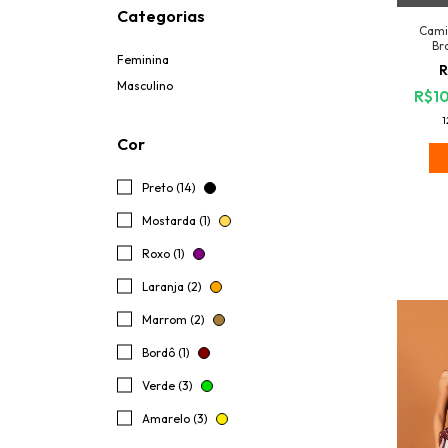
Categorias
Cami
Br
Feminina
R
Masculino
R$10
1
Cor
Preto (14)
Mostarda (1)
Roxo (1)
Laranja (2)
Marrom (2)
Bordô (1)
Verde (3)
Amarelo (3)