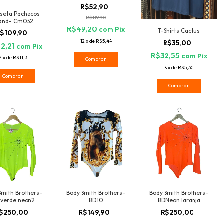
R$52,90
seta Pachecos
R$89,90
and- Cm052
R$49,20
com
Pix
T-Shirts Cactus
$109,90
12
x
de
R$5,44
R$35,00
2,21
com
Pix
R$32,55
com
Pix
2
x
de
R$11,31
Comprar
8
x
de
R$5,30
Comprar
Comprar
Smith Brothers-
Body Smith Brothers-
Body Smith Brothers-
 verde neon2
BD10
BDNeon laranja
$250,00
R$149,90
R$250,00