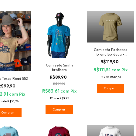
Camiseta Pachecos
brand Bordada -
Cm047
R$119,90
Camiseta Smith
R$111,51
com
Pix
brothers
R$89,90
12
x
de
R$12,33
ts Texas Road 552
R$99,90
R$99,90
Comprar
R$83,61
com
Pix
2,91
com
Pix
12
x
de
R$9,25
2
x
de
R$10,28
Comprar
Comprar