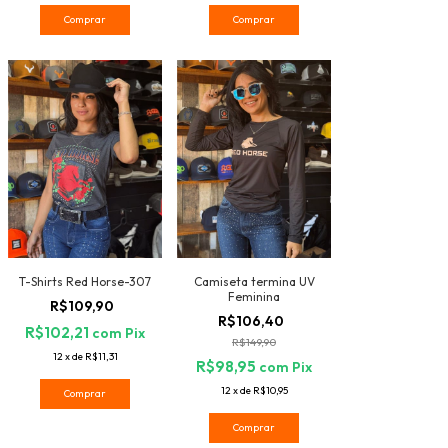
Comprar
Comprar
T-Shirts Red Horse-307
Camiseta termina UV
Feminina
R$109,90
R$106,40
R$102,21
com
Pix
R$149,90
12
x
de
R$11,31
R$98,95
com
Pix
12
x
de
R$10,95
Comprar
Comprar