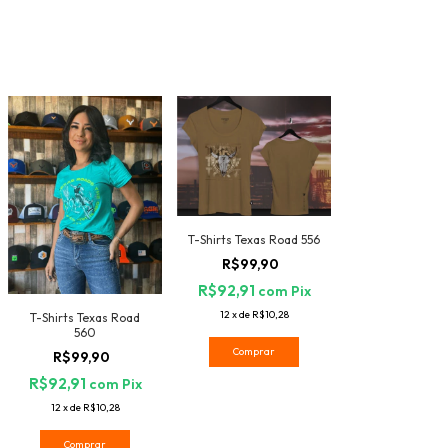
T-Shirts Texas Road 556
R$99,90
R$92,91
com
Pix
12
x
de
R$10,28
T-Shirts Texas Road
560
Comprar
R$99,90
R$92,91
com
Pix
12
x
de
R$10,28
Comprar