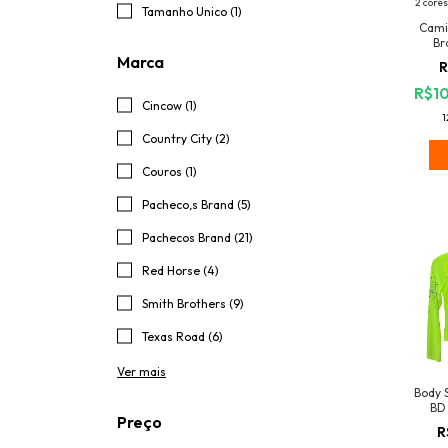
2 cores
Tamanho Unico (1)
Cami
Br
Marca
R
R$10
Cincow (1)
1
Country City (2)
Couros (1)
Pacheco,s Brand (5)
Pachecos Brand (21)
Red Horse (4)
Smith Brothers (9)
Texas Road (6)
Ver mais
Body 
BD
Preço
R