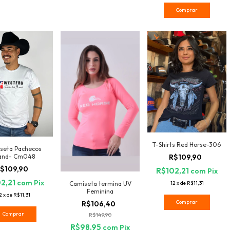
Comprar
T-Shirts Red Horse-306
seta Pachecos
and- Cm048
R$109,90
$109,90
R$102,21
com
Pix
2,21
com
Pix
Camiseta termina UV
12
x
de
R$11,31
Feminina
2
x
de
R$11,31
Comprar
R$106,40
Comprar
R$149,90
R$98,95
com
Pix