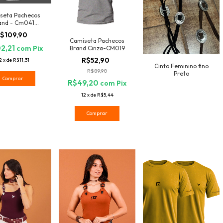
seta Pachecos
and - Cm041
PACHECOS
$109,90
Camiseta Pachecos
2,21
com
Pix
Brand Cinza-CM019
R$52,90
2
x
de
R$11,31
Cinto Feminino fino
R$89,90
Preto
Comprar
R$49,20
com
Pix
12
x
de
R$5,44
Comprar