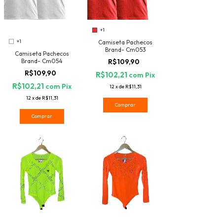
+1
+1
Camiseta Pachecos
Brand- Cm053
Camiseta Pachecos
R$109,90
Brand- Cm054
R$109,90
R$102,21
com
Pix
R$102,21
com
Pix
12
x
de
R$11,31
12
x
de
R$11,31
Comprar
Comprar