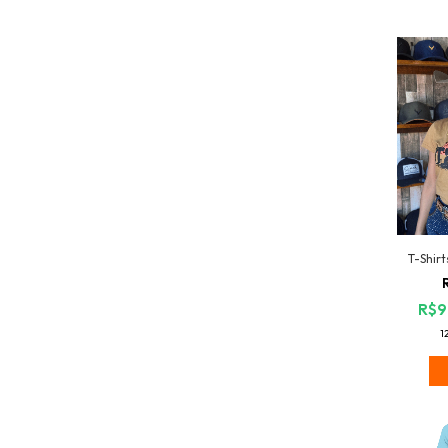
T-Shir
R$9
1