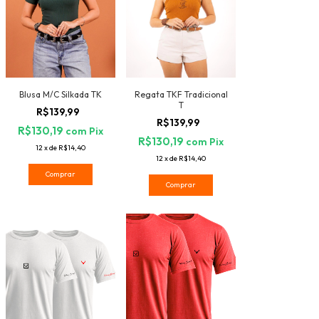
Blusa M/C Silkada TK
Regata TKF Tradicional
T
R$139,99
R$139,99
R$130,19
com
Pix
R$130,19
com
Pix
12
x
de
R$14,40
12
x
de
R$14,40
Comprar
Comprar