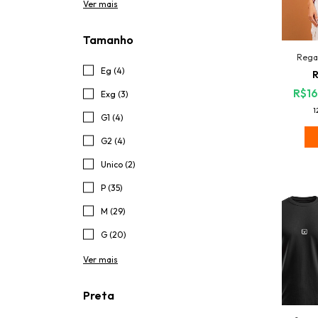
Ver mais
Tamanho
Regat
Eg (4)
R
R$16
Exg (3)
1
G1 (4)
G2 (4)
Unico (2)
P (35)
M (29)
G (20)
Ver mais
Preta