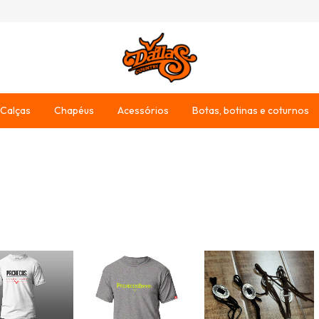
Calças
Chapéus
Acessórios
Botas, botinas e coturnos