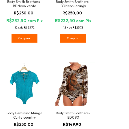
Body Smith Brothers-
Body Smith Brothers-
BDNeon verde
BDNeon laranja
R$250,00
R$250,00
R$232,50
R$232,50
com
Pix
com
Pix
12
x
de
R$25,72
12
x
de
R$25,72
Comprar
Comprar
Body Feminino Manga
Body Smith Brothers-
Curta country
BD090
R$250,00
R$149,90