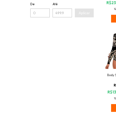
R$23
De
Até
1
Aplicar
Body 
R
R$13
1