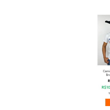
Cami
Br
R
R$10
1