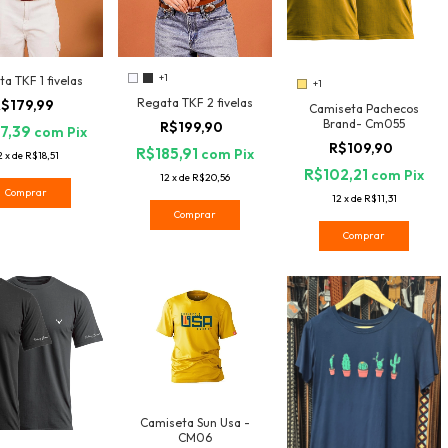
+1
a TKF 1 fivelas
+1
Regata TKF 2 fivelas
$179,99
Camiseta Pachecos
Brand- Cm055
R$199,90
7,39
com
Pix
R$109,90
R$185,91
com
Pix
2
x
de
R$18,51
R$102,21
com
Pix
12
x
de
R$20,56
Comprar
12
x
de
R$11,31
Comprar
Comprar
Camiseta Sun Usa -
CM06